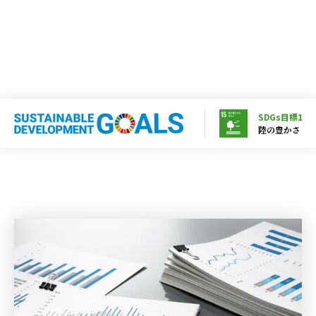
SDGs目標15
陸の豊かさも