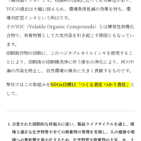
（植物油インキ）です。石油系の溶剤に比べて生分解性があり、
VOCの排出は大幅に抑えられ、環境負荷低減の効果を持ち、環
境対応型インキという所以です。
そのVOC（Volatile Organic Compounds）とは揮発性有機化
合物で、有害物質として大気汚染を引き起こす原因ともなってい
ます。
印刷制作物の印刷に、このベジタブルオイルインキを使用するこ
とにより、印刷後の印刷機洗浄に伴う排水の浄化により、河川や
海の汚染を防止し、自然環境の保全に大きく貢献するものです。
弊社ではこの取組みを
SDGs目標12「つくる責任 つかう責任」
と
して、
合意された国際的な枠組みに従い、製品ライフサイクルを通じ、環
境上適正な化学物質や全ての廃棄物の管理を実現し、人の健康や環
境への悪影響を最小化するため、化学物質や廃棄物の大気、水、土