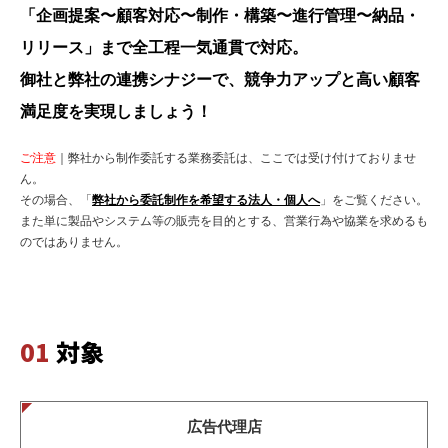
「企画提案〜顧客対応〜制作・構築〜進行管理〜納品・
リリース」まで全工程一気通貫で対応。
御社と弊社の連携シナジーで、競争力アップと高い顧客
満足度を実現しましょう！
ご注意
｜弊社から制作委託する業務委託は、ここでは受け付けておりませ
ん。
その場合、「
弊社から委託制作を希望する法人・個人へ
」をご覧ください。
また単に製品やシステム等の販売を目的とする、営業行為や協業を求めるも
のではありません。
01
対象
広告代理店