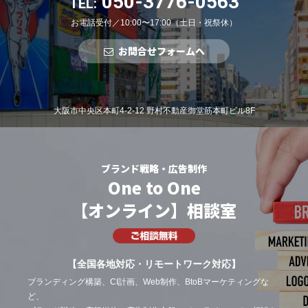
050-3776-0563
TEL:
お電話受付／10:00〜17:00（土日・祝祭休）
お問合せフォームへ
大阪市中央区本町4-2-12 野村不動産御堂筋本町ビル8F
ブランド戦略・広告制作
One to One
【オンライン】相談室
【全国各地対応・リモートワーク対応】
ブランディング構築、CI計画、Web制作、BtoBマーケティングな
ど、